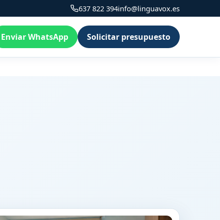
637 822 394
info@linguavox.es
Enviar WhatsApp
Solicitar presupuesto