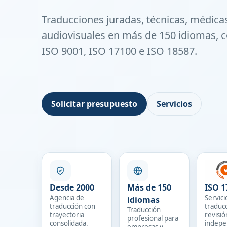
Traducciones juradas, técnicas, médicas
audiovisuales en más de 150 idiomas, c
ISO 9001, ISO 17100 e ISO 18587.
Solicitar presupuesto
Servicios
Desde 2000
Más de 150
ISO 1
Agencia de
Servici
idiomas
traducción con
traduc
Traducción
trayectoria
revisió
profesional para
consolidada.
indepe