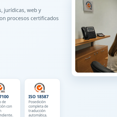
, jurídicas, web y
on procesos certificados
7100
ISO 18587
o de
Posedición
ción con
completa de
n
traducción
ndiente.
automática.