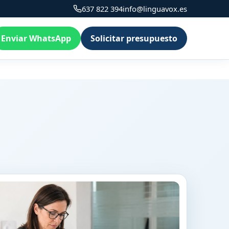
637 822 394
info@linguavox.es
Enviar WhatsApp
Solicitar presupuesto