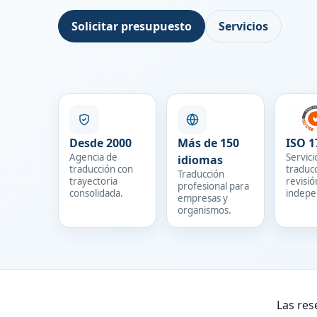
Solicitar presupuesto
Servicios
Desde 2000
Más de 150
ISO 1
Agencia de
Servici
idiomas
traducción con
traduc
Traducción
trayectoria
revisió
profesional para
consolidada.
indepe
empresas y
organismos.
Las res