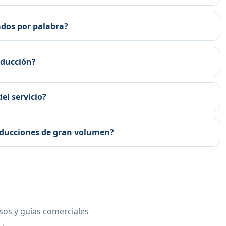
ados por palabra?
aducción?
el servicio?
raducciones de gran volumen?
esos y guías comerciales