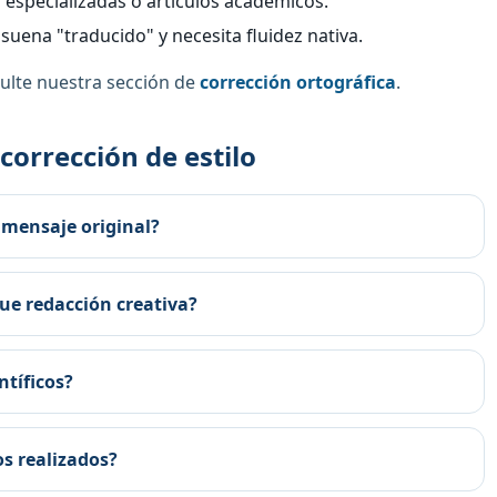
s especializadas o artículos académicos.
suena "traducido" y necesita fluidez nativa.
sulte nuestra sección de
corrección ortográfica
.
corrección de estilo
 mensaje original?
que redacción creativa?
ntíficos?
s realizados?