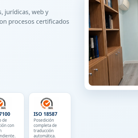
, jurídicas, web y
on procesos certificados
7100
ISO 18587
o de
Posedición
ción con
completa de
n
traducción
ndiente.
automática.