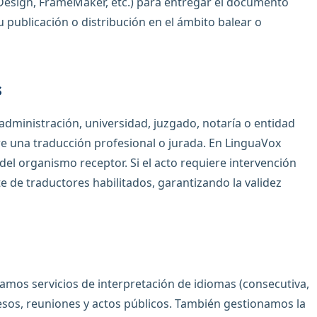
nDesign, FrameMaker, etc.) para entregar el documento
u publicación o distribución en el ámbito balear o
s
dministración, universidad, juzgado, notaría o entidad
re una traducción profesional o jurada. En LinguaVox
del organismo receptor. Si el acto requiere intervención
te de traductores habilitados, garantizando la validez
amos servicios de interpretación de idiomas (consecutiva,
esos, reuniones y actos públicos. También gestionamos la