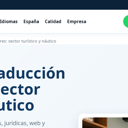
Idiomas
España
Calidad
Empresa
es: sector turístico y náutico
raducción
sector
utico
, jurídicas, web y