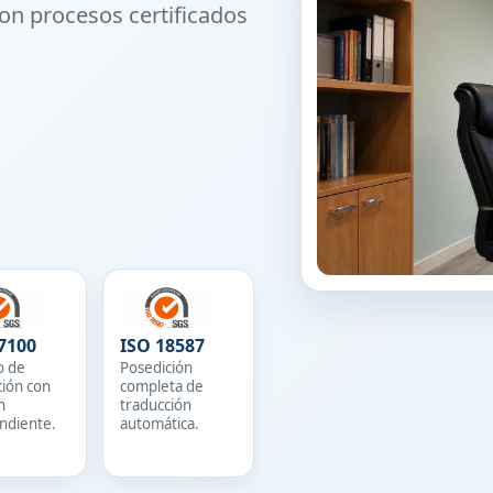
on procesos certificados
7100
ISO 18587
o de
Posedición
ción con
completa de
n
traducción
ndiente.
automática.