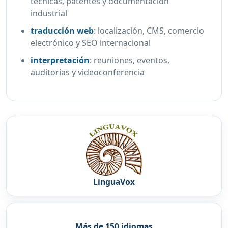
técnicas, patentes y documentación
industrial
traducción web
:
localización, CMS, comercio
electrónico y SEO internacional
interpretación
:
reuniones, eventos,
auditorías y videoconferencia
LinguaVox
Más de 150 idiomas