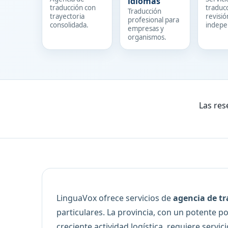
idiomas
traducción con
traduc
Traducción
trayectoria
revisió
profesional para
consolidada.
indepe
empresas y
organismos.
Las res
LinguaVox ofrece servicios de
agencia de t
particulares. La provincia, con un potente po
creciente actividad logística, requiere serv