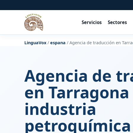
Servicios
Sectores
LinguaVox
/
espana
/
Agencia de traducción en Tarra
Agencia de t
en Tarragona
industria
petroquímica