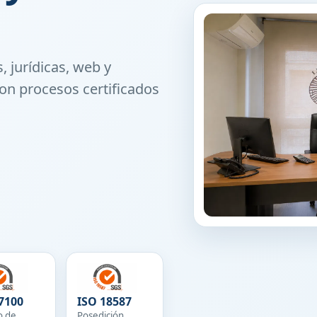
, jurídicas, web y
on procesos certificados
7100
ISO 18587
o de
Posedición