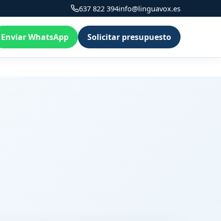
637 822 394
info@linguavox.es
Enviar WhatsApp
Solicitar presupuesto