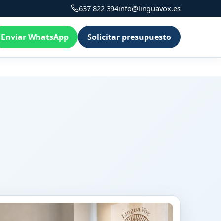
637 822 394
info@linguavox.es
Enviar WhatsApp
Solicitar presupuesto