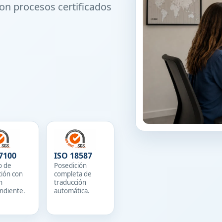
on procesos certificados
7100
ISO 18587
o de
Posedición
ción con
completa de
n
traducción
ndiente.
automática.