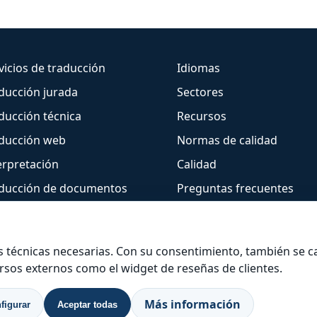
vicios de traducción
Idiomas
ducción jurada
Sectores
ducción técnica
Recursos
ducción web
Normas de calidad
erpretación
Calidad
ducción de documentos
Preguntas frecuentes
Empresa
Contacto
s técnicas necesarias. Con su consentimiento, también se 
ursos externos como el widget de reseñas de clientes.
08 7685
|
+33 488 920 537
|
637 822 394
|
+1
Más información
figurar
Aceptar todas