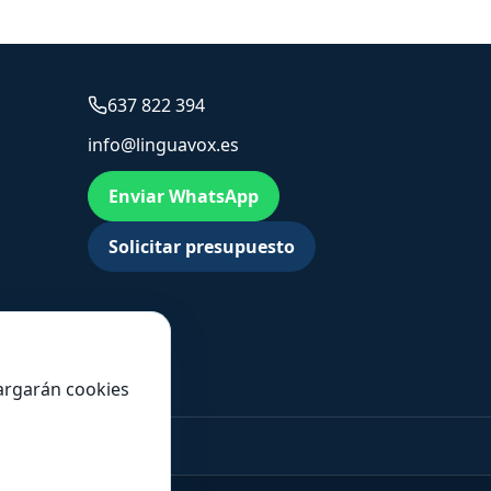
637 822 394
info@linguavox.es
Enviar WhatsApp
Solicitar presupuesto
cargarán cookies
 347 493 3907