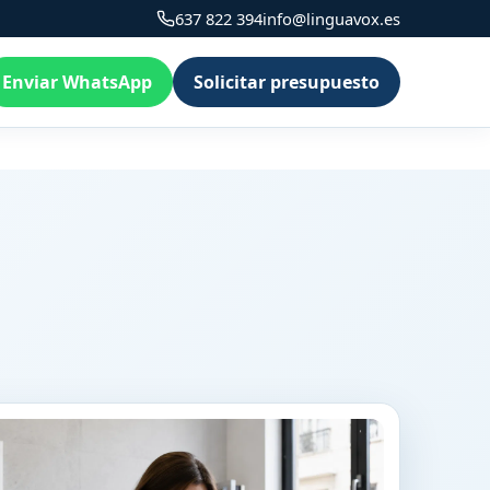
637 822 394
info@linguavox.es
Enviar WhatsApp
Solicitar presupuesto