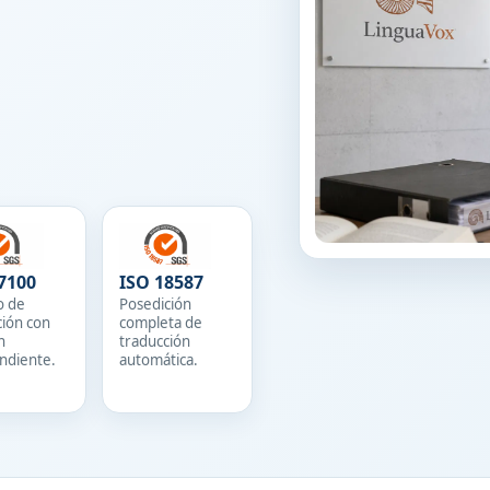
7100
ISO 18587
o de
Posedición
ción con
completa de
n
traducción
ndiente.
automática.