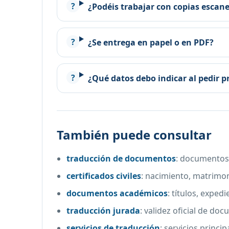
¿Podéis trabajar con copias escan
¿Se entrega en papel o en PDF?
¿Qué datos debo indicar al pedir 
También puede consultar
traducción de documentos
:
documentos 
certificados civiles
:
nacimiento, matrimoni
documentos académicos
:
títulos, expedi
traducción jurada
:
validez oficial de do
servicios de traducción
:
servicios princip