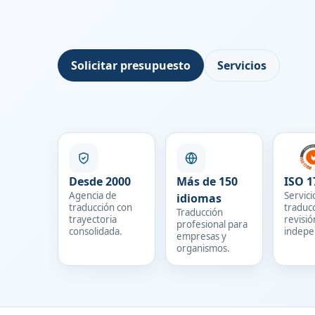
Solicitar presupuesto
Servicios
Desde 2000
Más de 150
ISO 1
Agencia de
Servici
idiomas
traducción con
traduc
Traducción
trayectoria
revisió
profesional para
consolidada.
indepe
empresas y
organismos.