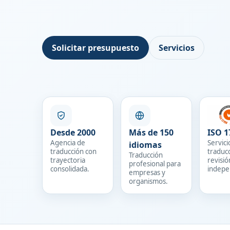
Solicitar presupuesto
Servicios
Desde 2000
Más de 150
ISO 1
Agencia de
Servici
idiomas
traducción con
traduc
Traducción
trayectoria
revisió
profesional para
consolidada.
indepe
empresas y
organismos.