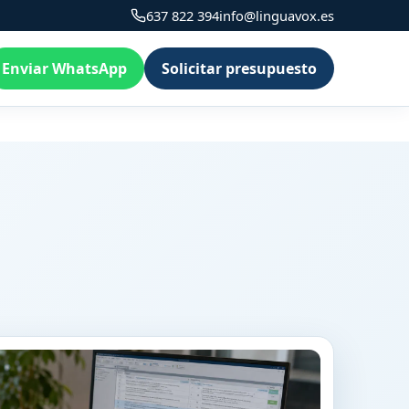
637 822 394
info@linguavox.es
Enviar WhatsApp
Solicitar presupuesto